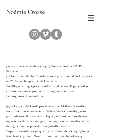
Noémie Crosse
J'ai suivi des études de scénographie à la Cambre ENSAV à
Bruxelles.
J'obtiens mon Master 2 « Arts visuels, plastiques et de l'Espace »
en 2013 avec les grandes distinctions.
En 2015 je suis agrégée en « Arts Visuels et de l'Espace » et je
c
ommence à enseigner les arts d'expressions dans
l'enseignement secondaire.
Je participe à différents projets dans le théâtre à Bruxelles
notamment avec le collectif
Boîte à Clous
, et développe en
parallèle une démarche artistique personnelle issue de mon
expérience dans la scénographie : j'explore la narration et son
dialogue avec l'espace dans lequel elle s'inscrit.
Depuis mon enfance jusqu'à ma formation de scénographe, je
bricole et explore différents domaines dans les arts
ce qui